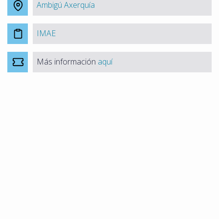
Ambigú Axerquía
IMAE
Más información
aquí