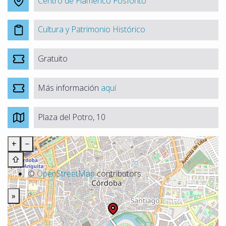
Centro de Flamenco Fosforito
Cultura y Patrimonio Histórico
Gratuito
Más información
aquí
Plaza del Potro, 10
+
−
⇧
©
OpenStreetMap
contributors.
»