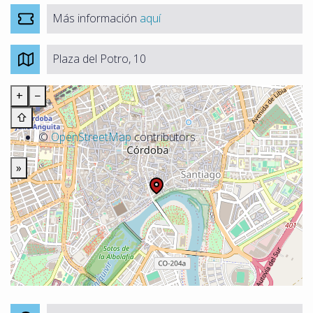
Más información
aquí
Plaza del Potro, 10
+
−
⇧
©
OpenStreetMap
contributors.
»