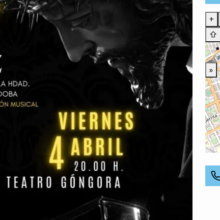
+
⇧
»