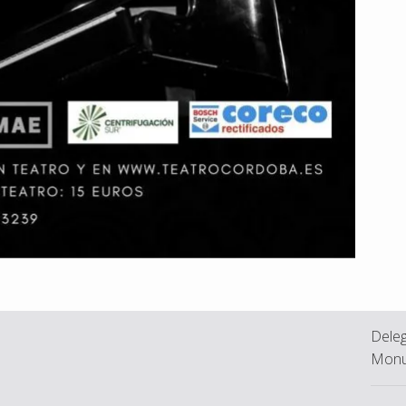
Deleg
Monu