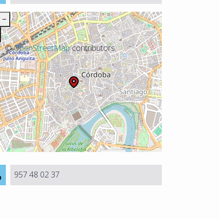
−
©
OpenStreetMap
contributors.
957 48 02 37