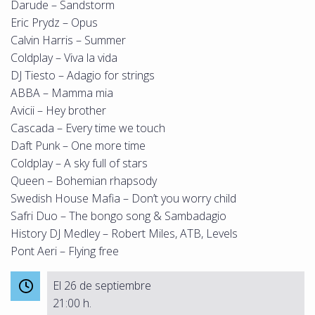
Darude – Sandstorm
Eric Prydz – Opus
Calvin Harris – Summer
Coldplay – Viva la vida
DJ Tiesto – Adagio for strings
ABBA – Mamma mia
Avicii – Hey brother
Cascada – Every time we touch
Daft Punk – One more time
Coldplay – A sky full of stars
Queen – Bohemian rhapsody
Swedish House Mafia – Don’t you worry child
Safri Duo – The bongo song & Sambadagio
History DJ Medley – Robert Miles, ATB, Levels
Pont Aeri – Flying free
El 26 de septiembre
21:00 h.