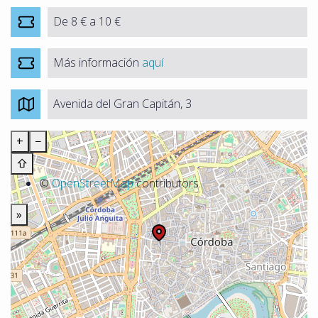
De 8 € a 10 €
Más información
aquí
Avenida del Gran Capitán, 3
+
−
⇧
©
OpenStreetMap
contributors.
»