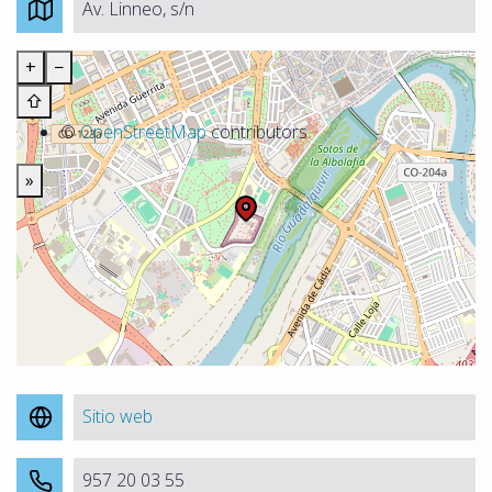
Av. Linneo, s/n
+
−
⇧
©
OpenStreetMap
contributors.
»
Sitio web
957 20 03 55