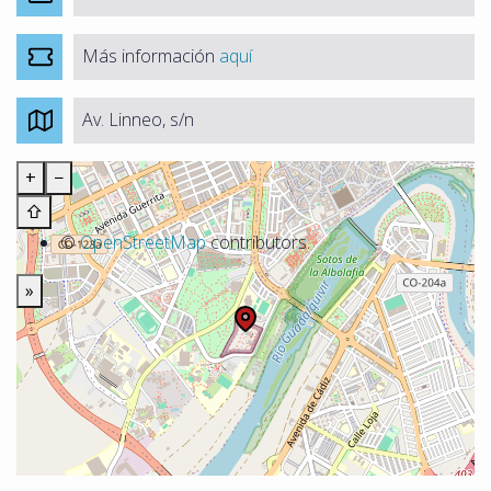
Más información
aquí
Av. Linneo, s/n
+
−
⇧
©
OpenStreetMap
contributors.
»