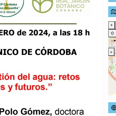
+
⇧
»