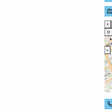
+
⇧
»