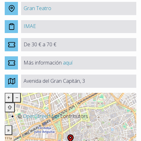
Gran Teatro
IMAE
De 30 € a 70 €
Más información
aquí
Avenida del Gran Capitán, 3
+
−
⇧
©
OpenStreetMap
contributors.
»