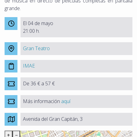
de música en directo de películas completas en pantalla
grande.
El 04 de mayo
21:00 h.
Gran Teatro
IMAE
De 36 € a 57 €
Más información
aquí
Avenida del Gran Capitán, 3
+
−