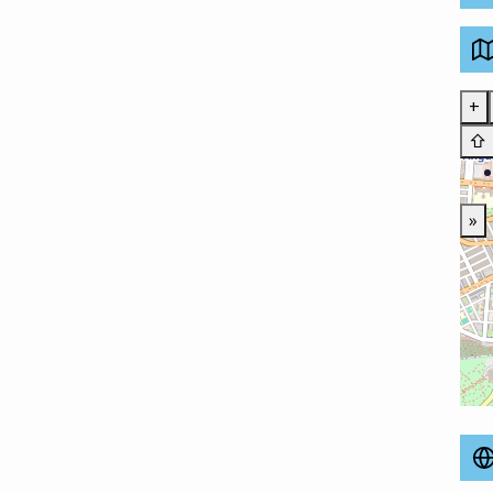
+
⇧
»