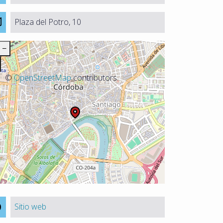
Plaza del Potro, 10
−
©
OpenStreetMap
contributors.
Sitio web