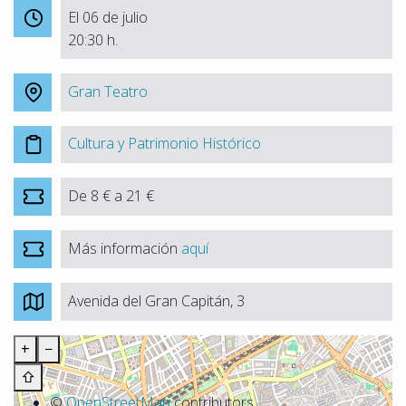
El 06 de julio
20:30 h.
Gran Teatro
Cultura y Patrimonio Histórico
De 8 € a 21 €
Más información
aquí
Avenida del Gran Capitán, 3
+
−
⇧
©
OpenStreetMap
contributors.