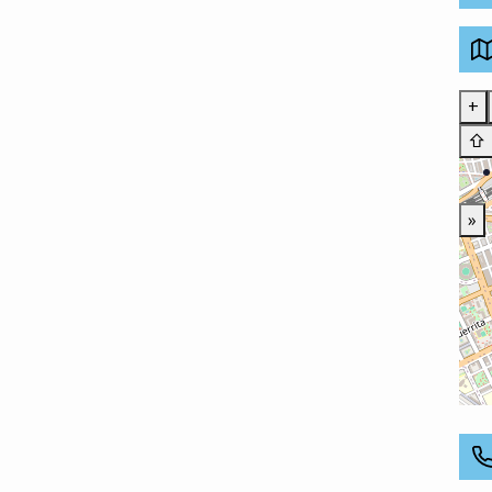
+
⇧
»