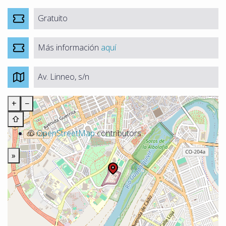
Gratuito
Más información
aquí
Av. Linneo, s/n
+
−
⇧
©
OpenStreetMap
contributors.
»