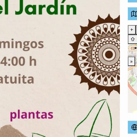
+
⇧
»