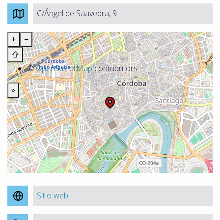
C/Ángel de Saavedra, 9
+
−
⇧
©
OpenStreetMap
contributors.
»
Sitio web