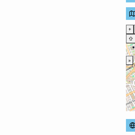
+
⇧
»