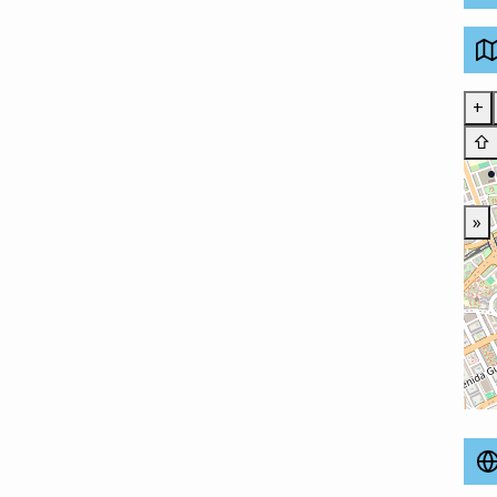
+
⇧
»