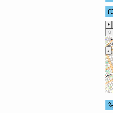
+
⇧
»