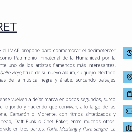
RET
ue el IMAE propone para conmemorar el decimotercer
 como Patrimonio Inmaterial de la Humanidad por la
e uno de los artistas flamencos más interesantes,
ballo Rojo
, título de su nuevo álbum, su quejío eléctrico
nas de la música negra y árabe, surcando paisajes
ense vuelven a dejar marca en pocos segundos, surco
de lo jondo y haciendo que convivan, a lo largo de las
ena, Camarón o Morente, con ritmos sintetizados y
head, Daft Punk o Chet Faker, entre muchos otros.
divide en tres partes:
Furia
,
Mustang
y
Pura sangre
. La