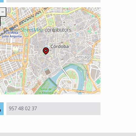
−
©
OpenStreetMap
contributors.
957 48 02 37