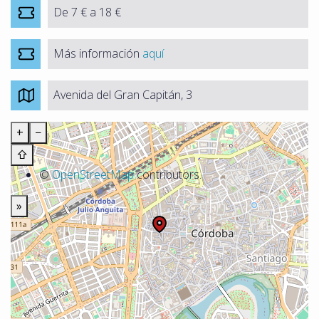
De 7 € a 18 €
Más información
aquí
Avenida del Gran Capitán, 3
+
−
⇧
©
OpenStreetMap
contributors.
»