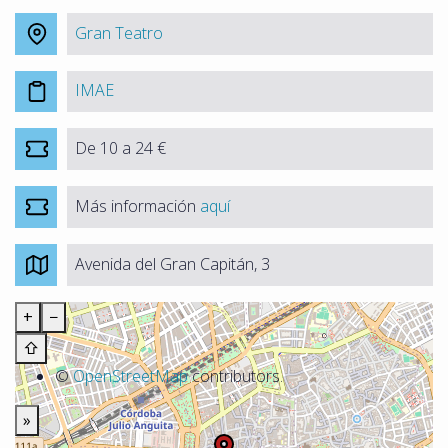
Gran Teatro
IMAE
De 10 a 24 €
Más información
aquí
Avenida del Gran Capitán, 3
+
−
⇧
©
OpenStreetMap
contributors.
»