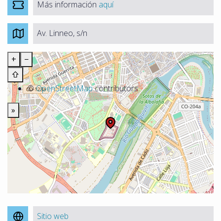
Más información
aquí
Av. Linneo, s/n
+
−
⇧
©
OpenStreetMap
contributors.
»
Sitio web