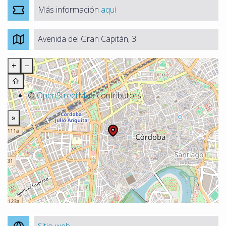
Más información
aquí
Avenida del Gran Capitán, 3
+
−
⇧
©
OpenStreetMap
contributors.
»
Sitio web