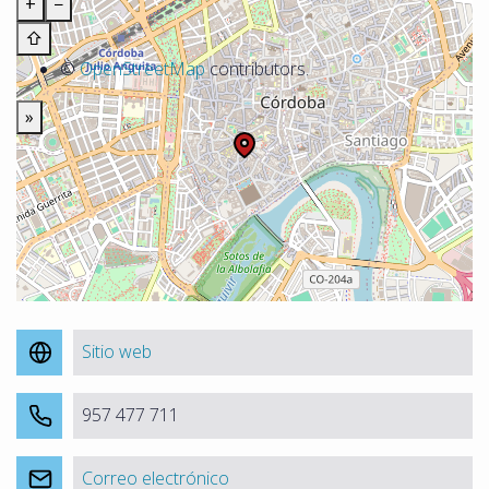
+
−
⇧
©
OpenStreetMap
contributors.
»
Sitio web
957 477 711
Correo electrónico