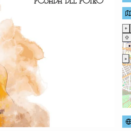
+
⇧
»