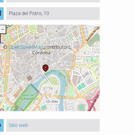
Plaza del Potro, 10
−
©
OpenStreetMap
contributors.
Sitio web