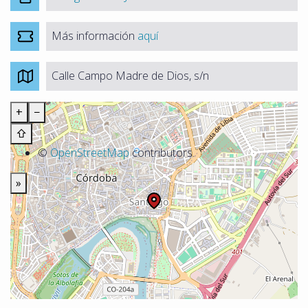
Más información
aquí
Calle Campo Madre de Dios, s/n
+
−
⇧
©
OpenStreetMap
contributors.
»