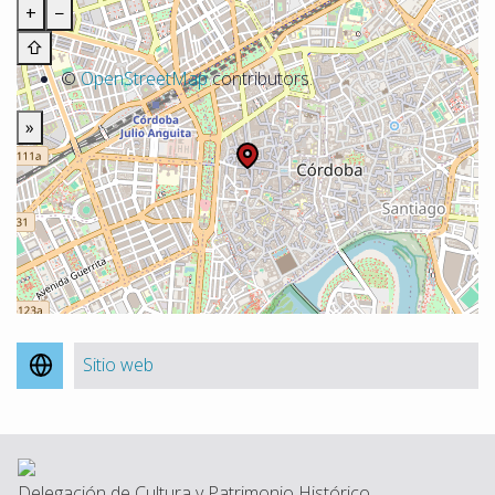
+
−
⇧
©
OpenStreetMap
contributors.
»
Sitio web
Delegación de Cultura y Patrimonio Histórico