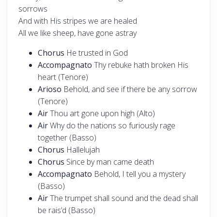
sorrows
And with His stripes we are healed
All we like sheep, have gone astray
Chorus
He trusted in God
Accompagnato
Thy rebuke hath broken His
heart (Tenore)
Arioso
Behold, and see if there be any sorrow
(Tenore)
Air
Thou art gone upon high (Alto)
Air
Why do the nations so furiously rage
together (Basso)
Chorus
Hallelujah
Chorus
Since by man came death
Accompagnato
Behold, I tell you a mystery
(Basso)
Air
The trumpet shall sound and the dead shall
be rais’d (Basso)