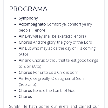
PROGRAMA
Symphony
Accompagnato
Comfort ye, comfort ye my
people (Tenore)
Air
Ev’ry valley shall be exalted (Tenore)
Chorus
And the glory, the glory of the Lord
Air
But who may abide the day of His coming
(Alto)
Air
and Chorus O thou that tellest good tidings
to Zion (Alto)
Chorus
For unto us a Child is born
Air
Rejoice greatly, O daughter of Sion
(Soprano)
Chorus
Behold the Lamb of God
Chorus
Surely, He hath borne our griefs and carried our